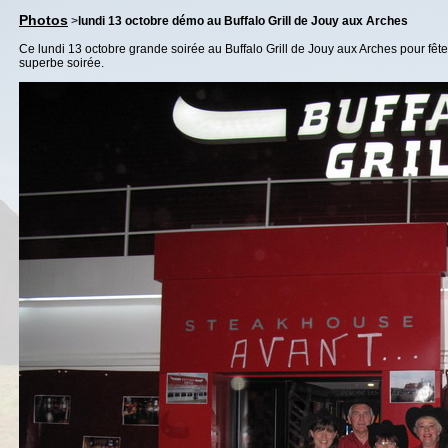
Photos
>
lundi 13 octobre démo au Buffalo Grill de Jouy aux Arches
Ce lundi 13 octobre grande soirée au Buffalo Grill de Jouy aux Arches pour fête
superbe soirée.