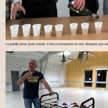
La galette arrive, toute chaude. C'est à la benjamine du club, Morgane, que revie