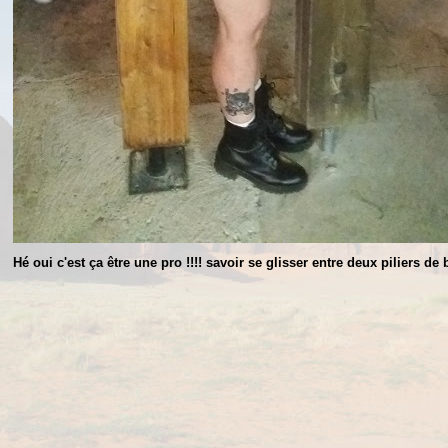
Hé oui c'est ça être une pro !!!! savoir se glisser entre deux piliers d